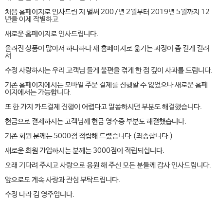
처음
홈페이지로
인사드린
지
벌써
2007년
2월부터
2019년
5월까지
12
년을
이제
작별하고
새로운
홈페이지로
인사드립니다.
올려진
상품이
많아서
하나하나
새
홈페이지로
옮기는
과정이
좀
길게
걸려
서
수정
사랑하시는
우리
고객님
들게
불편을
겪게
한
점
깊이
사과를
드립니다.
기존
홈페이지에서는
모바일
주문
결제를
진행할
수
없었으나
새로운
홈페
이지에서는
가능합니다.
또
한
가지
카드결제
진행이
어렵다고
말씀하시던
부분도
해결했습니다.
현금으로
결제하시는
고객님께
현금
영수증
부분도
해결했습니다.
기존
회원
분께는
5000점
적립해
드렸습니다.(죄송합니다.)
새로운
회원
가입하시는
분께는
3000점이
적립되십니다.
오래
기다려
주시고
사랑으로
응원
해
주신
모든
분들께
감사
인사드립니다.
앞으로도
계속
사랑과
관심
부탁드립니다.
수정
나라
김
영주입니다.