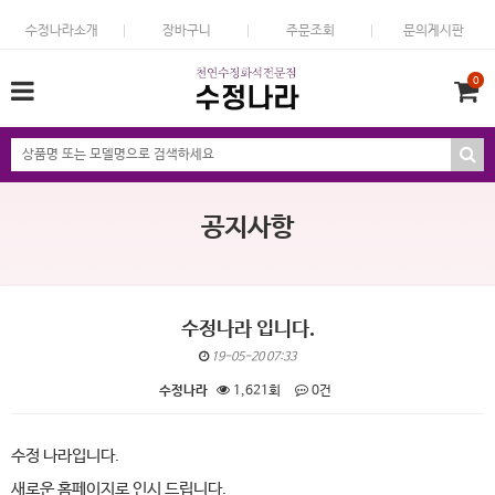
수정나라소개
장바구니
주문조회
문의게시판
0
공지사항
수정나라 입니다.
19-05-20 07:33
수정나라
1,621회
0건
본문
수정
나라입니다.
새로운
홈페이지로
인시
드립니다.