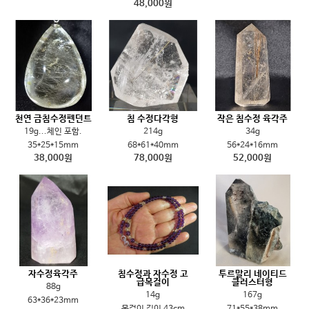
48,000원
천연 금침수정펜던트
침 수정다각형
작은 침수정 육각주
19g...체인 포함.
214g
34g
35*25*15mm
68*61*40mm
56*24*16mm
38,000원
78,000원
52,000원
자수정육각주
침수정과 자수정 고
투르말리 네이티드
급목걸이
클러스터형
88g
14g
167g
63*36*23mm
목걸이 길이 43cm
71*55*38mm