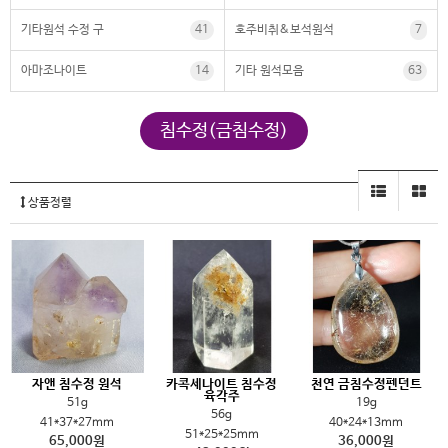
기타원석 수정 구
41
호주비취&보석원석
7
아마조나이트
14
기타 원석모음
63
침수정(금침수정)
상품정렬
자앤 침수정 원석
카콕세나이트 침수정
천연 금침수정펜던트
육각주
51g
19g
56g
41*37*27mm
40*24*13mm
51*25*25mm
65,000원
36,000원