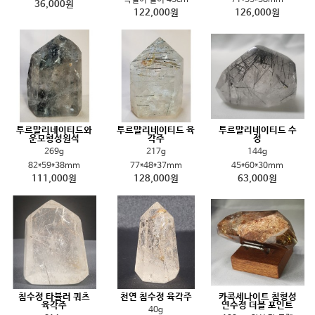
36,000원
122,000원
126,000원
투르말리네이티드와
투르말리네이티드 육
투르말리네이티드 수
운모형성원석
각주
정
269g
217g
144g
82*59*38mm
77*48*37mm
45*60*30mm
111,000원
128,000원
63,000원
침수정 타뷸러 쿼츠
천연 침수정 육각주
카콕세나이트 침형성
육각주
연수정 더블 포인트
40g