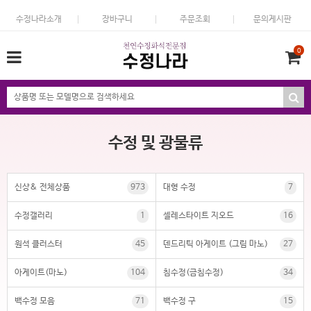
수정나라소개
장바구니
주문조회
문의게시판
0
수정 및 광물류
신상& 전체상품
973
대형 수정
7
수정갤러리
1
셀레스타이트 지오드
16
원석 클러스터
45
덴드리틱 아게이트 (그림 마노)
27
아게이트(마노)
104
침수정(금침수정)
34
백수정 모음
71
백수정 구
15