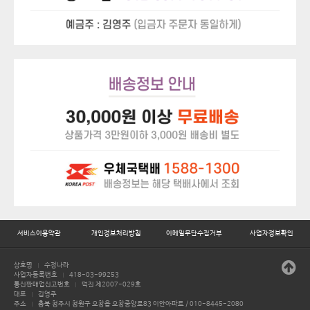
서비스이용약관
개인정보처리방침
이메일무단수집거부
사업자정보확인
상호명
수정나라
|
사업자등록번호
418-03-99253
|
통신판매업신고번호
덕진 제2007-029호
|
대표
김영주
|
주소
충북 청주시 청원구 오창읍 오창중앙로83 이안아파트 / 010-8445-2080
|