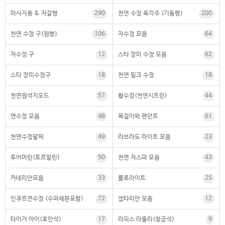
마사지용 & 자갈형
290
천연 수정 육각주 (기둥형)
200
천연 수정 구(원형)
106
자수정 모음
64
자수정 구
12
스타 장미 수정 모음
62
스타 장미수정구
18
천연 밀크 수정
18
천연원석지오드
57
황수정(천연시트린)
44
연수정 모음
48
목걸이와 펜던트
61
천연수정팔찌
49
라브라도 라이트 모음
23
투어머린(토르말린)
50
천연 자스파 모음
43
카네리안모음
33
플로라이트
25
인쿠르젼수정 (수퍼세븐포함)
72
셉타리안 모음
12
타이거 아이(호안석)
17
라피스 라줄리(청금석)
9