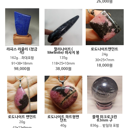
26,000원
라피스 라줄리 (청금
멀리나이트(
로도나이트펜던트
석)
Merlinite) 마사지 봉
24g
162g...좌대포함
135g
30*25*7mm
91*38*18mm
118*25*10mm
18,000원
98,000원
38,000원
로도나이트 펜던트
로도나이트 하트형펜
블랙 미크로크린
던트
83mm 구
20g
40g
836g... 받침대 포함
43*23*9mm