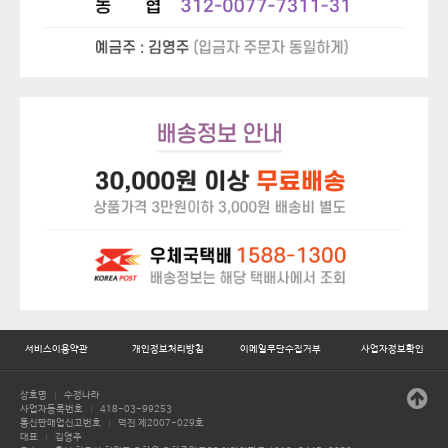
서비스이용약관
개인정보처리방침
이메일무단수집거부
사업자정보확인
상호명
수정나라
|
사업자등록번호
418-03-99253
|
통신판매업신고번호
덕진 제2007-029호
|
대표
김영주
|