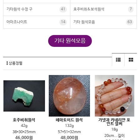
기타원석 수정 구
41
호주비취&보석원석
7
아마조나이트
14
기타 원석모음
63
기타 원석모음
상품정렬
호주비취원석
헤마토이드 원석
가넷과 카네리안 포
인트 팔찌
42g
132g
18g
38*30*25mm
57*51*32mm
20cm...길이
46,000원
48,000원