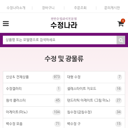
수정나라소개
장바구니
주문조회
문의게시판
0
수정 및 광물류
신상& 전체상품
973
대형 수정
7
수정갤러리
1
셀레스타이트 지오드
16
원석 클러스터
45
덴드리틱 아게이트 (그림 마노)
27
아게이트(마노)
104
침수정(금침수정)
34
백수정 모음
71
백수정 구
15