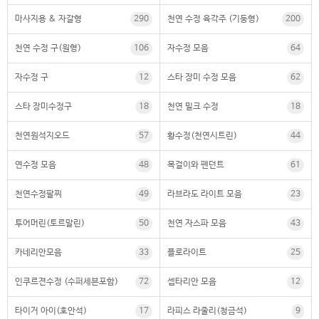
마사지용 & 자갈형
290
천연 수정 육각주 (기둥형)
200
천연 수정 구(원형)
106
자수정 모음
64
자수정 구
12
스타 장미 수정 모음
62
스타 장미수정구
18
천연 밀크 수정
18
천연원석지오드
57
황수정(천연시트린)
44
연수정 모음
48
목걸이와 펜던트
61
천연수정팔찌
49
라브라도 라이트 모음
23
투어머린(토르말린)
50
천연 자스파 모음
43
카네리안모음
33
플로라이트
25
인쿠르젼수정 (수퍼세븐포함)
72
셉타리안 모음
12
타이거 아이(호안석)
17
라피스 라줄리(청금석)
9