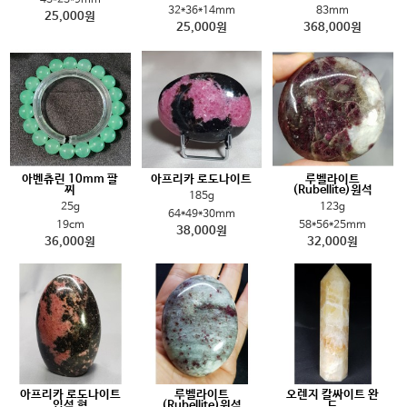
32*36*14mm
83mm
25,000원
25,000원
368,000원
아벤츄린 10mm 팔
아프리카 로도나이트
루벨라이트
찌
(Rubellite)원석
185g
25g
123g
64*49*30mm
19cm
58*56*25mm
38,000원
36,000원
32,000원
아프리카 로도나이트
루벨라이트
오렌지 칼싸이트 완
입석 형
(Rubellite)원석
드